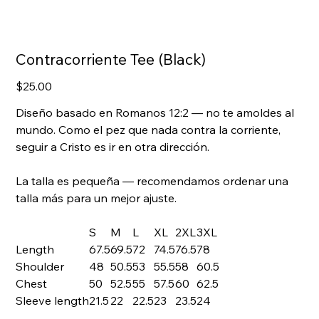
Contracorriente Tee (Black)
Precio
$25.00
Diseño basado en Romanos 12:2 — no te amoldes al
mundo. Como el pez que nada contra la corriente,
seguir a Cristo es ir en otra dirección.
La talla es pequeña — recomendamos ordenar una
talla más para un mejor ajuste.
S
M
L
XL
2XL
3XL
Length
67.5
69.5
72
74.5
76.5
78
Shoulder
48
50.5
53
55.5
58
60.5
Chest
50
52.5
55
57.5
60
62.5
Sleeve length
21.5
22
22.5
23
23.5
24